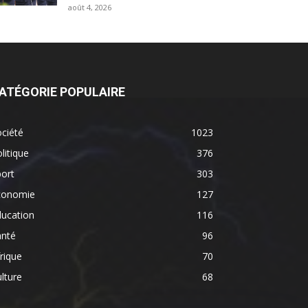
août 4, 2026
ATÉGORIE POPULAIRE
ciété
1023
litique
376
ort
303
conomie
127
ducation
116
anté
96
rique
70
lture
68