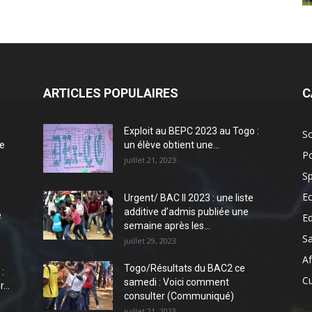
ARTICLES POPULAIRES
C
Exploit au BEPC 2023 au Togo :
So
e
un élève obtient une...
Po
juillet 21, 2023
Sp
E
Urgent/ BAC II 2023 : une liste
additive d’admis publiée une
e
E
semaine après les...
S
juillet 29, 2023
Af
Togo/Résultats du BAC2 ce
:
Cu
samedi : Voici comment
...
consulter (Communiqué)
juillet 21, 2023