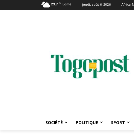
C
23.7
Lomé
jeudi, août 6, 2026
Africa
SOCIÉTÉ
POLITIQUE
SPORT