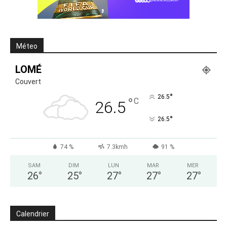
Méteo
LOMÉ
Couvert
°
26.5
°
C
26.5
°
26.5
74 %
7.3kmh
91 %
SAM
DIM
LUN
MAR
MER
26
°
25
°
27
°
27
°
27
°
Calendrier