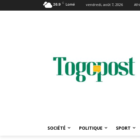
C
26.9
Lomé
vendredi, août 7, 2026
Afr
SOCIÉTÉ
POLITIQUE
SPORT