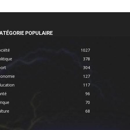
ATÉGORIE POPULAIRE
ciété
1027
litique
378
ort
304
conomie
127
ducation
117
anté
96
rique
70
lture
68