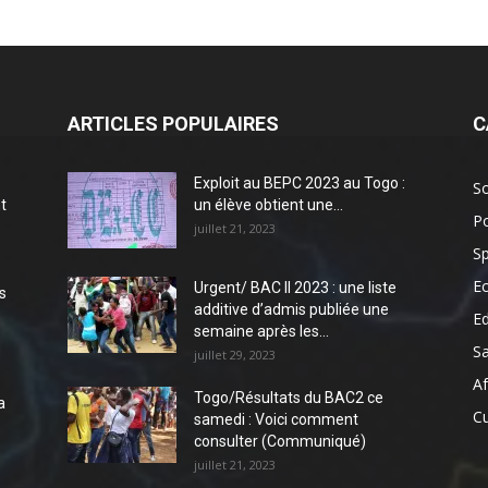
ARTICLES POPULAIRES
C
Exploit au BEPC 2023 au Togo :
So
t
un élève obtient une...
Po
juillet 21, 2023
Sp
E
Urgent/ BAC II 2023 : une liste
s
additive d’admis publiée une
E
semaine après les...
S
juillet 29, 2023
Af
Togo/Résultats du BAC2 ce
a
Cu
samedi : Voici comment
consulter (Communiqué)
juillet 21, 2023