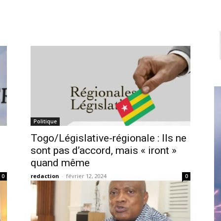
Politique
Togo/Législative-régionale : Ils ne
sont pas d’accord, mais « iront »
quand même
redaction
-
février 12, 2024
0
0