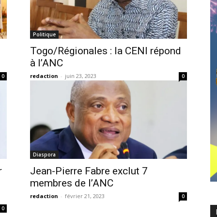
Politique
Togo/Régionales : la CENI répond
à l’ANC
redaction
-
juin 23, 2023
0
0
Diaspora
r
Jean-Pierre Fabre exclut 7
membres de l’ANC
redaction
-
février 21, 2023
0
0