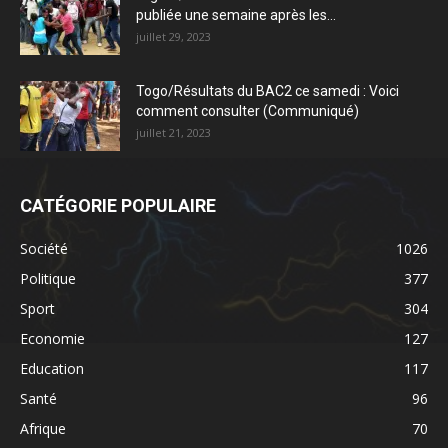
publiée une semaine après les...
juillet 29, 2023
Togo/Résultats du BAC2 ce samedi : Voici
comment consulter (Communiqué)
juillet 21, 2023
CATÉGORIE POPULAIRE
Société
1026
Politique
377
Sport
304
Economie
127
Education
117
Santé
96
Afrique
70