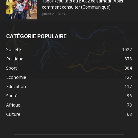
Togo/Résultats du BAC2 ce samedi : Voici
comment consulter (Communiqué)
juillet 21, 2023
CATÉGORIE POPULAIRE
Société
1027
Politique
378
Sport
304
Economie
127
Education
117
Santé
96
Afrique
70
Culture
68