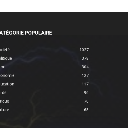
ATÉGORIE POPULAIRE
ciété
1027
litique
378
ort
304
conomie
127
ducation
117
anté
96
rique
70
lture
68