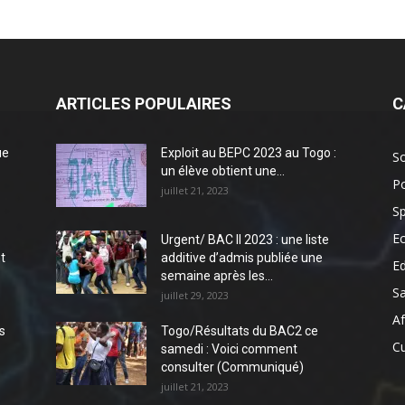
ARTICLES POPULAIRES
C
ue
Exploit au BEPC 2023 au Togo :
So
un élève obtient une...
Po
juillet 21, 2023
Sp
E
Urgent/ BAC II 2023 : une liste
t
additive d’admis publiée une
E
semaine après les...
S
juillet 29, 2023
Af
s
Togo/Résultats du BAC2 ce
Cu
samedi : Voici comment
consulter (Communiqué)
juillet 21, 2023