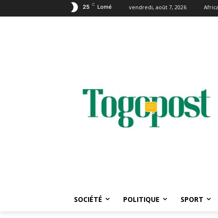
C
25
Lomé
vendredi, août 7, 2026
Afri
SOCIÉTÉ
POLITIQUE
SPORT
Tags
Mohamed Salah