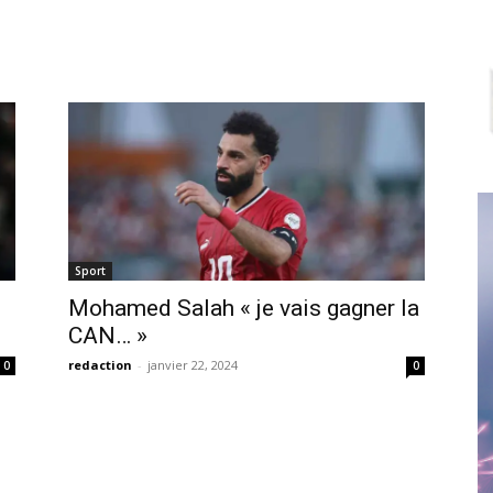
Sport
Mohamed Salah « je vais gagner la
CAN… »
redaction
-
janvier 22, 2024
0
0