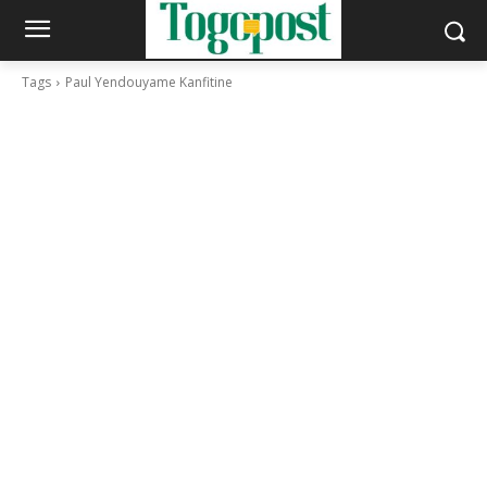
Tags
Paul Yendouyame Kanfitine