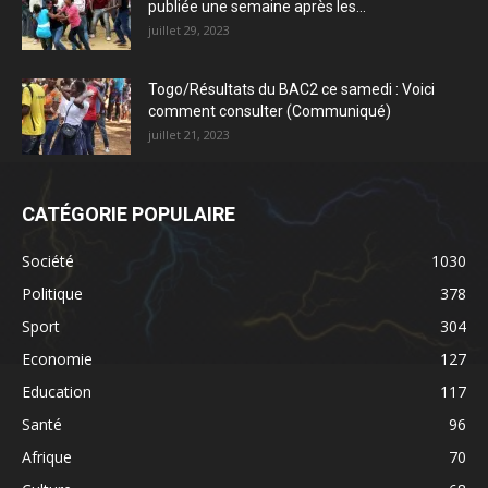
publiée une semaine après les...
juillet 29, 2023
Togo/Résultats du BAC2 ce samedi : Voici
comment consulter (Communiqué)
juillet 21, 2023
CATÉGORIE POPULAIRE
Société
1030
Politique
378
Sport
304
Economie
127
Education
117
Santé
96
Afrique
70