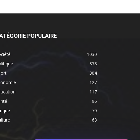
ATÉGORIE POPULAIRE
ciété
1030
litique
378
ort
304
conomie
127
ducation
117
anté
96
rique
70
lture
68