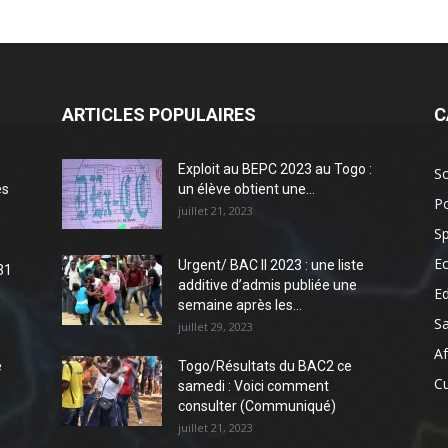
ARTICLES POPULAIRES
C
Exploit au BEPC 2023 au Togo :
So
es
un élève obtient une...
Po
juillet 21, 2023
Sp
E
Urgent/ BAC II 2023 : une liste
31
additive d’admis publiée une
E
semaine après les...
S
juillet 29, 2023
Af
e
Togo/Résultats du BAC2 ce
Cu
samedi : Voici comment
consulter (Communiqué)
juillet 21, 2023