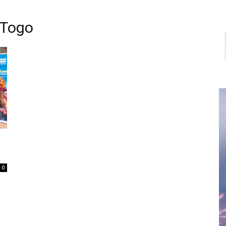
 Togo
0