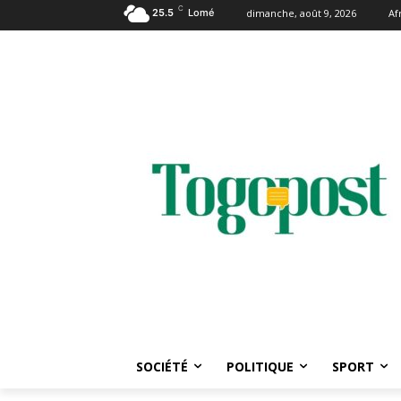
C
25.5
Lomé
dimanche, août 9, 2026
Af
SOCIÉTÉ
POLITIQUE
SPORT