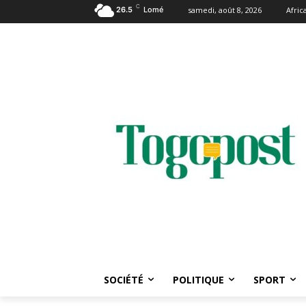
C
26.5
Lomé
samedi, août 8, 2026
Afri
SOCIÉTÉ
POLITIQUE
SPORT