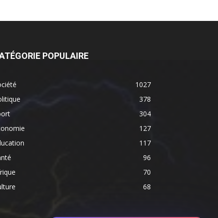
ATÉGORIE POPULAIRE
ciété
1027
litique
378
ort
304
conomie
127
ducation
117
anté
96
rique
70
lture
68