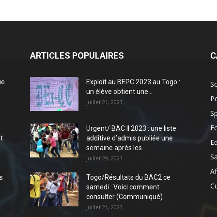
ARTICLES POPULAIRES
C
ue
Exploit au BEPC 2023 au Togo :
So
un élève obtient une...
Po
juillet 21, 2023
Sp
E
Urgent/ BAC II 2023 : une liste
t
additive d’admis publiée une
E
semaine après les...
S
juillet 29, 2023
Af
s
Togo/Résultats du BAC2 ce
Cu
samedi : Voici comment
consulter (Communiqué)
juillet 21, 2023