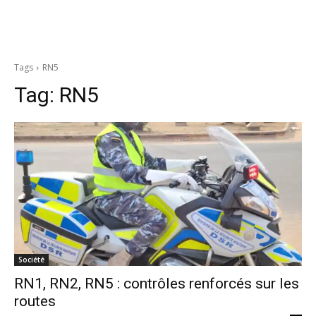
Tags
RN5
Tag:
RN5
Société
RN1, RN2, RN5 : contrôles renforcés sur les
routes