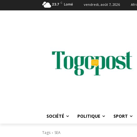
C
23.7
Lomé
vendredi, août 7, 2026
Afr
SOCIÉTÉ
POLITIQUE
SPORT
Tags
SEA