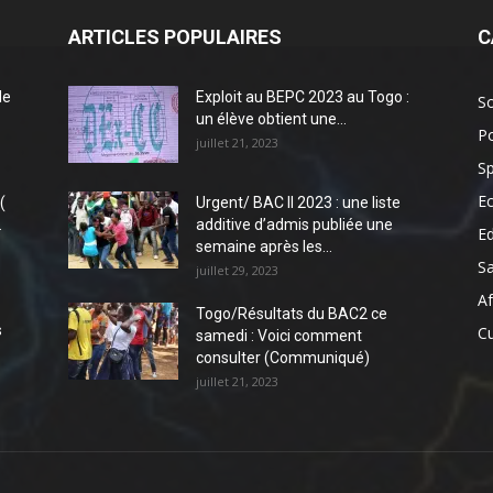
ARTICLES POPULAIRES
C
de
Exploit au BEPC 2023 au Togo :
So
un élève obtient une...
Po
juillet 21, 2023
Sp
E
(
Urgent/ BAC II 2023 : une liste
.
additive d’admis publiée une
E
semaine après les...
S
juillet 29, 2023
Af
Togo/Résultats du BAC2 ce
s
Cu
samedi : Voici comment
consulter (Communiqué)
juillet 21, 2023