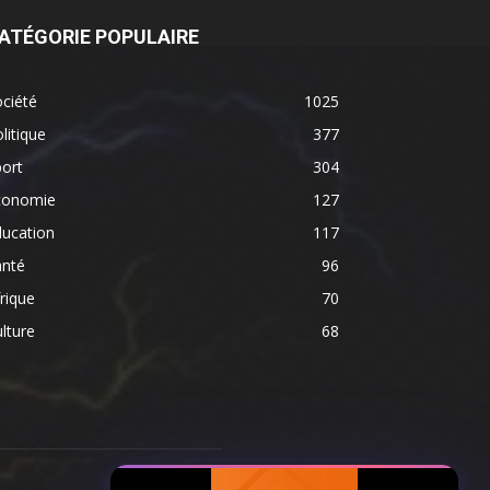
ATÉGORIE POPULAIRE
ciété
1025
litique
377
ort
304
conomie
127
ducation
117
anté
96
rique
70
lture
68