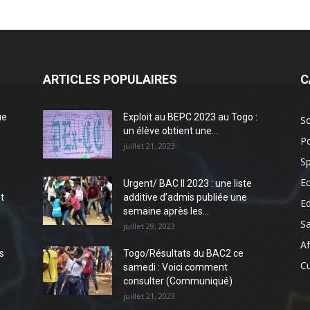
ARTICLES POPULAIRES
C
ue
Exploit au BEPC 2023 au Togo :
So
un élève obtient une...
Po
juillet 21, 2023
Sp
E
Urgent/ BAC II 2023 : une liste
t
additive d’admis publiée une
E
semaine après les...
S
juillet 29, 2023
Af
s
Togo/Résultats du BAC2 ce
Cu
samedi : Voici comment
consulter (Communiqué)
juillet 21, 2023