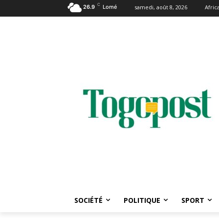
C
26.9
Lomé
samedi, août 8, 2026
Afri
SOCIÉTÉ
POLITIQUE
SPORT