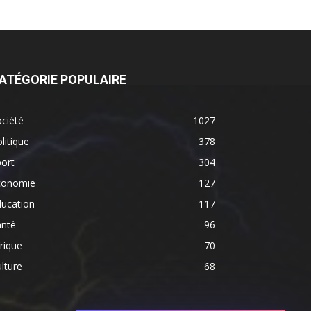
ATÉGORIE POPULAIRE
ciété
1027
litique
378
ort
304
conomie
127
ducation
117
anté
96
rique
70
lture
68