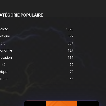
ATÉGORIE POPULAIRE
ciété
1025
litique
377
ort
304
conomie
127
ducation
117
anté
96
rique
70
lture
68