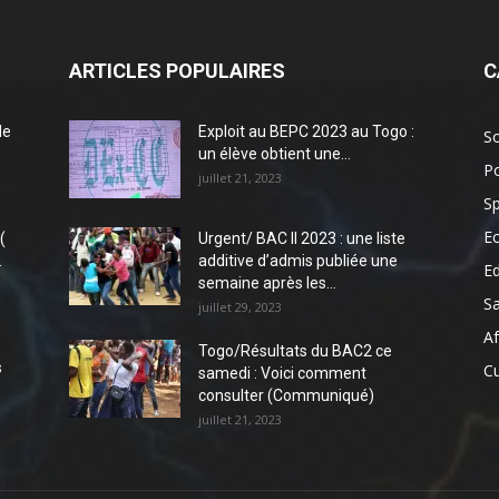
ARTICLES POPULAIRES
C
de
Exploit au BEPC 2023 au Togo :
So
un élève obtient une...
Po
juillet 21, 2023
Sp
E
(
Urgent/ BAC II 2023 : une liste
.
additive d’admis publiée une
E
semaine après les...
S
juillet 29, 2023
Af
Togo/Résultats du BAC2 ce
s
Cu
samedi : Voici comment
consulter (Communiqué)
juillet 21, 2023