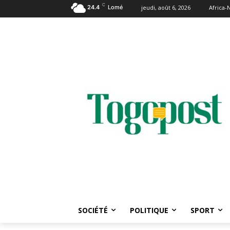
C
24.4
Lomé
jeudi, août 6, 2026
Africa
SOCIÉTÉ
POLITIQUE
SPORT