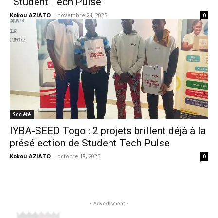
“Student Tech Pulse”
Kokou AZIATO
-
novembre 24, 2025
0
Société
IYBA-SEED Togo : 2 projets brillent déjà à la
présélection de Student Tech Pulse
Kokou AZIATO
-
octobre 18, 2025
0
- Advertisment -