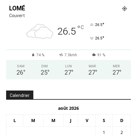
LOMÉ
Couvert
°
26.5
°
C
26.5
°
26.5
74 %
7.3kmh
91 %
SAM
DIM
LUN
MAR
MER
26
°
25
°
27
°
27
°
27
°
Calendrier
août 2026
L
M
M
J
V
S
D
1
2