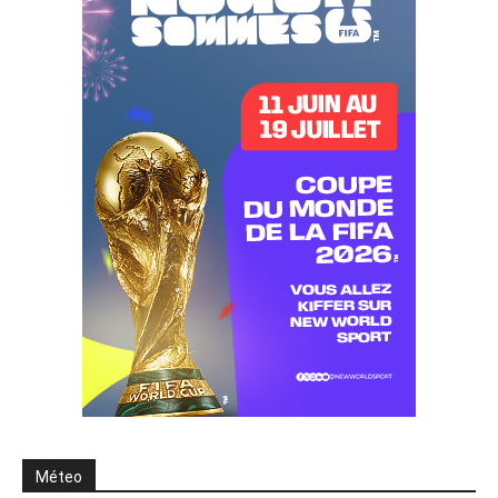
Méteo