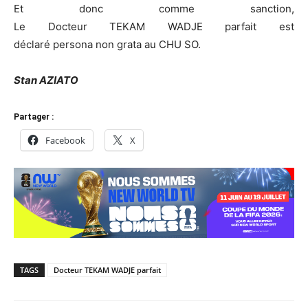
Et donc comme sanction
,
Le
Docteur
TEKAM
WADJE
parfait est
déclaré
persona
non
grata
au CHU
SO
.
Stan AZIATO
Partager :
Facebook
X
TAGS
Docteur TEKAM WADJE parfait