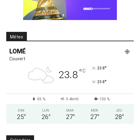
Méteo
LOMÉ
Couvert
°
23.8
°
C
23.8
°
23.8
85 %
5.4kmh
100 %
DIM
LUN
MAR
MER
JEU
25
°
26
°
27
°
27
°
28
°