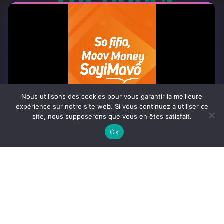
À PROPOS
Togo Post est un site d'information en ligne ...
Tel : +228 98 42 82 18
Nous utilisons des cookies pour vous garantir la meilleure
expérience sur notre site web. Si vous continuez à utiliser ce
site, nous supposerons que vous en êtes satisfait.
Contactez-nous:
contact@togopost.tg
0:07
Ok
SUIVEZ NOUS
Africa-Newsroom
Contact
Activités du site