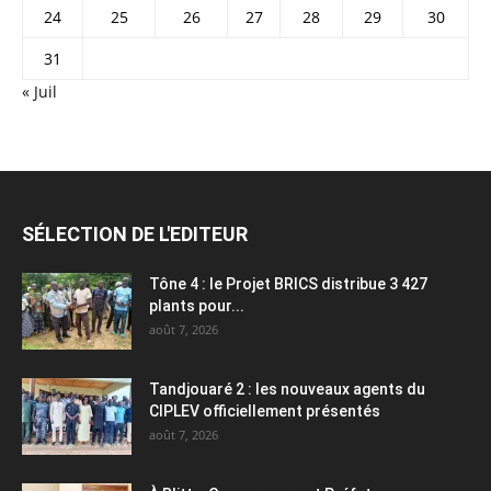
24
25
26
27
28
29
30
31
« Juil
SÉLECTION DE L'EDITEUR
Tône 4 : le Projet BRICS distribue 3 427
plants pour...
août 7, 2026
Tandjouaré 2 : les nouveaux agents du
CIPLEV officiellement présentés
août 7, 2026