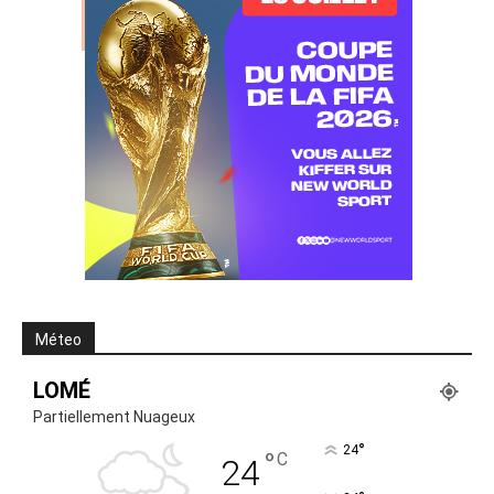
Méteo
LOMÉ
Partiellement Nuageux
°
24
°
C
24