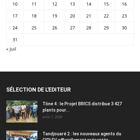
10
11
12
13
14
15
16
17
18
19
20
21
22
23
24
25
26
27
28
29
30
31
« Juil
SÉLECTION DE L'EDITEUR
Tône 4 : le Projet BRICS distribue 3 427
plants pour...
août 7, 2026
Tandjouaré 2 : les nouveaux agents du
CIPLEV officiellement présentés