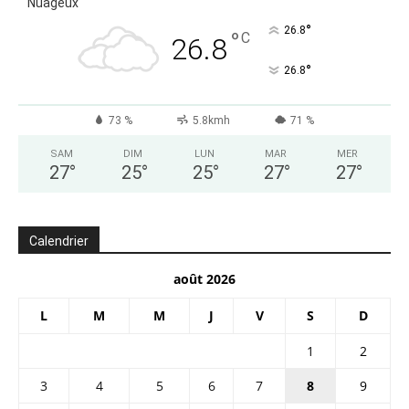
Nuageux
°
26.8
°
C
26.8
°
26.8
73 %
5.8kmh
71 %
SAM
DIM
LUN
MAR
MER
27
°
25
°
25
°
27
°
27
°
Calendrier
août 2026
L
M
M
J
V
S
D
1
2
3
4
5
6
7
8
9