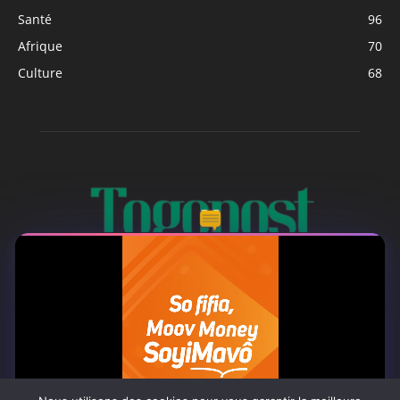
Santé
96
Afrique
70
Culture
68
À PROPOS
Togo Post est un site d'information en ligne ...