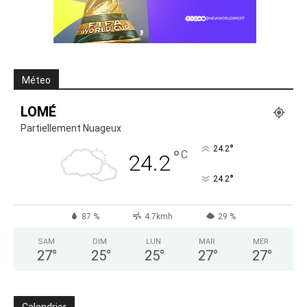
Méteo
LOMÉ
Partiellement Nuageux
°
24.2
°
C
24.2
°
24.2
87 %
4.7kmh
29 %
SAM
DIM
LUN
MAR
MER
27
°
25
°
25
°
27
°
27
°
Calendrier