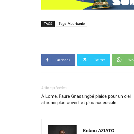
TAGS
Togo-Mauritanie
Facebook
Twitter
Wh
Article précédent
À Lomé, Faure Gnassingbé plaide pour un ciel
africain plus ouvert et plus accessible
Kokou AZIATO