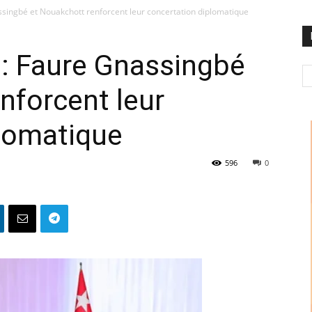
singbé et Nouakchott renforcent leur concertation diplomatique
 : Faure Gnassingbé
nforcent leur
plomatique
596
0