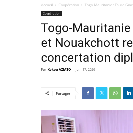
Accueil
Coopération
Togo-Mauritanie : Faure Gnas
Coopération
Togo-Mauritanie
et Nouakchott re
concertation di
Par
Kokou AZIATO
-
juin 17, 2026
Partager