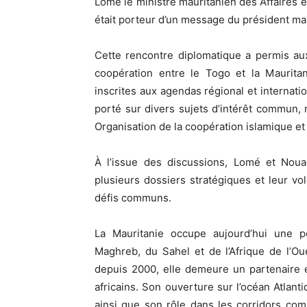
Lomé le ministre mauritanien des Affaires
était porteur d’un message du président m
Cette rencontre diplomatique a permis aux 
coopération entre le Togo et la Mauritan
inscrites aux agendas régional et internati
porté sur divers sujets d’intérêt commun,
Organisation de la coopération islamique et
À l’issue des discussions, Lomé et Noua
plusieurs dossiers stratégiques et leur vo
défis communs.
La Mauritanie occupe aujourd’hui une po
Maghreb, du Sahel et de l’Afrique de l’O
depuis 2000, elle demeure un partenaire 
africains. Son ouverture sur l’océan Atlan
ainsi que son rôle dans les corridors co