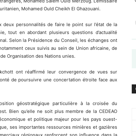
 étrangères, Mohamed Salem Ould Merzoug. L’émissaire
auritanien, Mohamed Ould Cheikh El Ghazouani.
deux personnalités de faire le point sur l’état de la
ie, tout en abordant plusieurs questions d’actualité
onal. Selon la Présidence du Conseil, les échanges ont
 notamment ceux suivis au sein de Union africaine, de
 de Organisation des Nations unies.
kchott ont réaffirmé leur convergence de vues sur
lonté de poursuivre une concertation étroite face aux
sition géostratégique particulière à la croisée du
uest. Bien qu’elle ne soit plus membre de la CEDEAO
économique et politique majeur pour les pays ouest-
tique, ses importantes ressources minières et gazières
mmerciaux régionaux renforcent son influence dans la