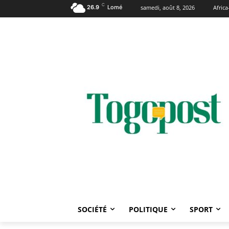
C
26.9
Lomé
samedi, août 8, 2026
Afric
SOCIÉTÉ
POLITIQUE
SPORT