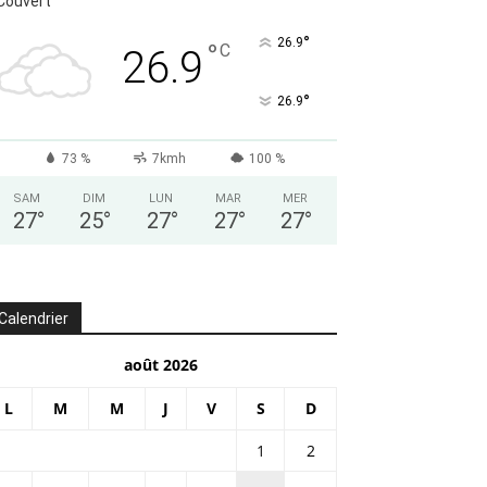
Couvert
°
26.9
°
C
26.9
°
26.9
73 %
7kmh
100 %
SAM
DIM
LUN
MAR
MER
27
°
25
°
27
°
27
°
27
°
Calendrier
août 2026
L
M
M
J
V
S
D
1
2