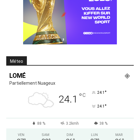
Méteo
LOMÉ
Partiellement Nuageux
°
24.1
°
C
24.1
°
24.1
88 %
3.2kmh
38 %
VEN
SAM
DIM
LUN
MAR