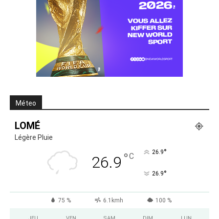
Méteo
LOMÉ
Légère Pluie
°
26.9
°
C
26.9
°
26.9
75 %
6.1kmh
100 %
JEU
VEN
SAM
DIM
LUN