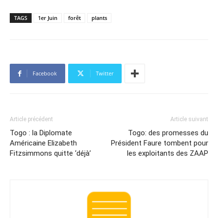
TAGS
1er Juin
forêt
plants
Facebook
Twitter
Article précédent
Article suivant
Togo : la Diplomate
Togo: des promesses du
Américaine Elizabeth
Président Faure tombent pour
Fitzsimmons quitte ‘déjà’
les exploitants des ZAAP