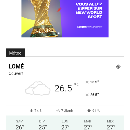
Méteo
LOMÉ
Couvert
°
26.5
°
C
26.5
°
26.5
74 %
7.3kmh
91 %
SAM
DIM
LUN
MAR
MER
26
°
25
°
27
°
27
°
27
°