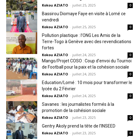
Kokou AZIATO
-
juillet 25, 2025
0
Bassirou Diomaye Faye en visite à Lomé ce
vendredi
Kokou AZIATO
-
juillet 25, 2025
0
Pollution plastique : l’ONG Les Amis de la
Terre-Togo à Genève avec des revendications
fortes
Kokou AZIATO
-
juillet 24, 2025
0
Mango/Projet COSO : Coup d’envoi du Tournoi
de Football pour la paix et la cohésion sociale
Kokou AZIATO
-
juillet 24, 2025
0
Education/Lomé : 10 mois pour transformer le
lycée du 2 Février
Kokou AZIATO
-
juillet 24, 2025
0
Savanes : les journalistes formés à la
promotion de la cohésion sociale
Kokou AZIATO
-
juillet 23, 2025
0
Gentry Akoly prend la tête de l’INSEED
Kokou AZIATO
-
juillet 23, 2025
0