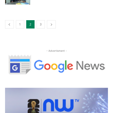
1
2
3
- Advertisment -