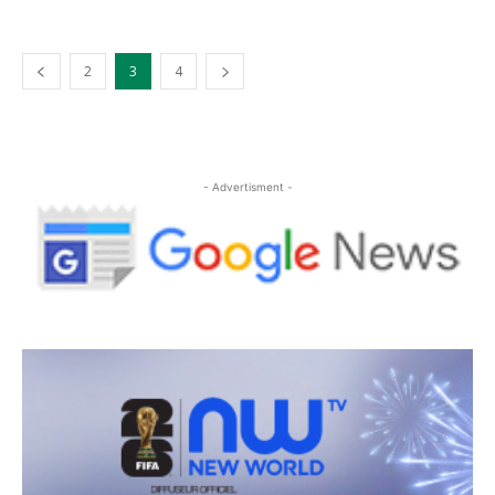
2
3
4
- Advertisment -