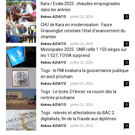
Kara / Evala 2025 : chaudes empoignades
dans les arènes
Kokou AZIATO
-
juillet 22, 2025
0
CHU de Kara en modernisation : Faure
Gnassingbé constate l’état d’avancement du
chantier
Kokou AZIATO
-
juillet 22, 2025
0
Municipales 2025 : UNIR rafle 1 150 sièges sur
les 1 527, TOVIA surprend
Kokou AZIATO
-
juillet 21, 2025
0
Togo : le FMI évaluera la gouvernance publique
en août prochain
Kokou AZIATO
-
juillet 21, 2025
0
Togo : Le lycée 2 Février va rouvrir dès la
rentrée prochaine
Kokou AZIATO
-
juillet 21, 2025
0
Togo : relevés et attestations du BAC 2
digitalisés, fin de la fraude aux diplômes
Kokou AZIATO
-
juillet 21, 2025
0