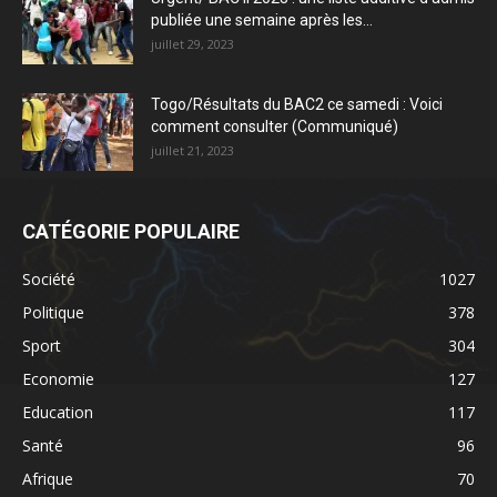
publiée une semaine après les...
juillet 29, 2023
Togo/Résultats du BAC2 ce samedi : Voici
comment consulter (Communiqué)
juillet 21, 2023
CATÉGORIE POPULAIRE
Société
1027
Politique
378
Sport
304
Economie
127
Education
117
Santé
96
Afrique
70