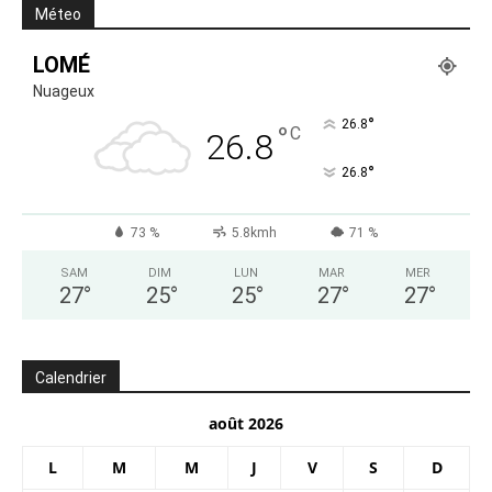
Méteo
LOMÉ
Nuageux
°
26.8
°
C
26.8
°
26.8
73 %
5.8kmh
71 %
SAM
DIM
LUN
MAR
MER
27
°
25
°
25
°
27
°
27
°
Calendrier
août 2026
L
M
M
J
V
S
D