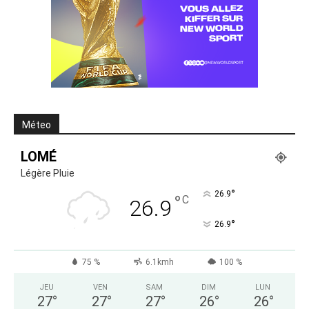
Méteo
LOMÉ
Légère Pluie
°
26.9
°
C
26.9
°
26.9
75 %
6.1kmh
100 %
JEU
VEN
SAM
DIM
LUN
27
°
27
°
27
°
26
°
26
°