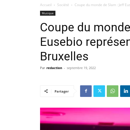
Accueil
Société
Coupe du monde de Slam : Jeff Eus
Musique
Coupe du monde 
Eusebio représen
Bruxelles
Par
redaction
-
septembre 19, 2022
Partager