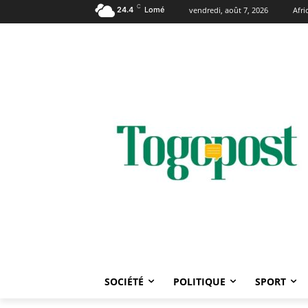
C
24.4
Lomé
vendredi, août 7, 2026
Afr
SOCIÉTÉ
POLITIQUE
SPORT