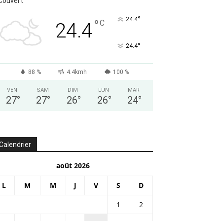
Couvert
°
24.4
°
C
24.4
°
24.4
88 %
4.4kmh
100 %
VEN
SAM
DIM
LUN
MAR
27
°
27
°
26
°
26
°
24
°
Calendrier
août 2026
L
M
M
J
V
S
D
1
2