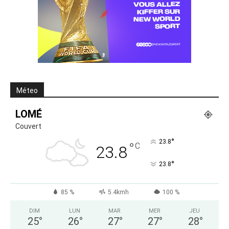
Méteo
LOMÉ
Couvert
°
23.8
°
C
23.8
°
23.8
85 %
5.4kmh
100 %
DIM
LUN
MAR
MER
JEU
25
°
26
°
27
°
27
°
28
°