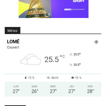
Méteo
LOMÉ
Couvert
°
25.5
°
C
25.5
°
25.5
75 %
4kmh
95 %
LUN
MAR
MER
JEU
VEN
27
°
26
°
27
°
27
°
28
°