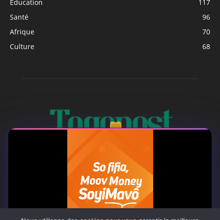
Education
117
Santé
96
Afrique
70
Culture
68
À PROPOS
Togo Post est un site d'information en ligne ...