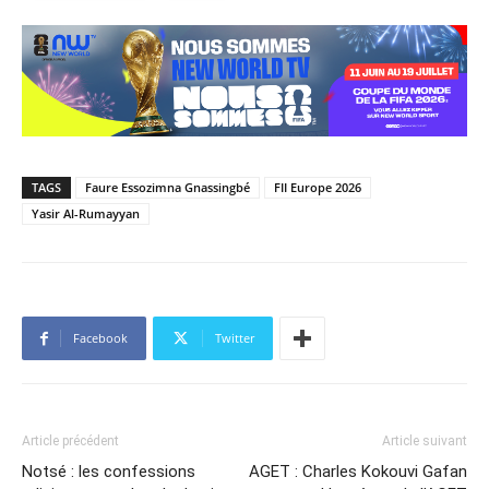
TAGS
Faure Essozimna Gnassingbé
FII Europe 2026
Yasir Al-Rumayyan
Facebook
Twitter
Article précédent
Article suivant
Notsé : les confessions
AGET : Charles Kokouvi Gafan