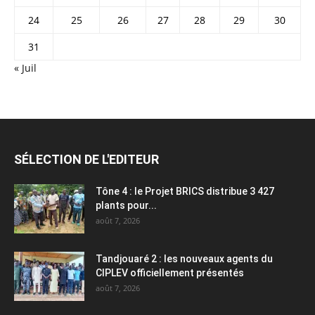
24
25
26
27
28
29
30
31
« Juil
SÉLECTION DE L'EDITEUR
Tône 4 : le Projet BRICS distribue 3 427
plants pour...
août 7, 2026
Tandjouaré 2 : les nouveaux agents du
CIPLEV officiellement présentés
août 7, 2026