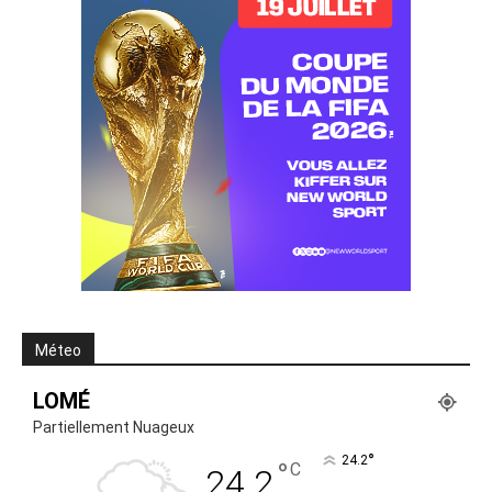
Méteo
LOMÉ
Partiellement Nuageux
°
24.2
°
C
24.2