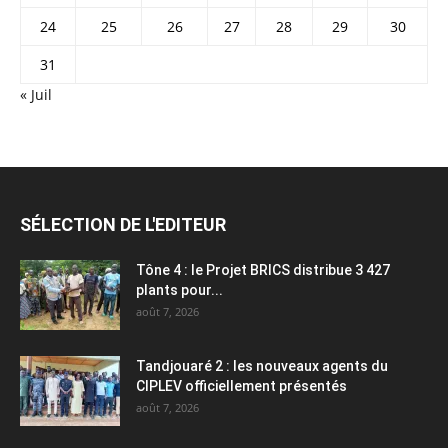
24
25
26
27
28
29
30
31
« Juil
SÉLECTION DE L'EDITEUR
Tône 4 : le Projet BRICS distribue 3 427
plants pour...
août 7, 2026
Tandjouaré 2 : les nouveaux agents du
CIPLEV officiellement présentés
août 7, 2026