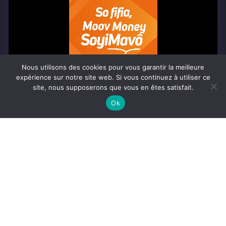
À PROPOS
Togo Post est un site d'information en ligne ...
Nous utilisons des cookies pour vous garantir la meilleure
Tel : +228 98 42 82 18
expérience sur notre site web. Si vous continuez à utiliser ce
site, nous supposerons que vous en êtes satisfait.
Contactez-nous:
contact@togopost.tg
0:07
Ok
SUIVEZ NOUS
Africa-Newsroom
Contact
Activités du site
© Copyright 2025 Togo Post | Tous droits réservés