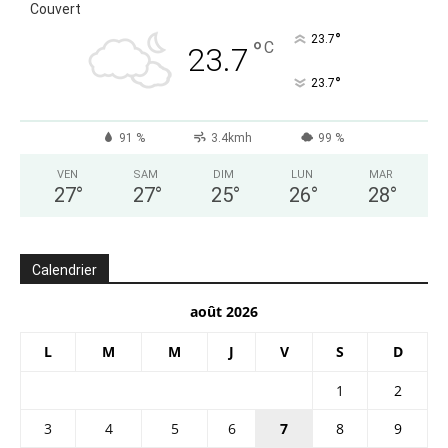
Couvert
°
23.7
°
C
23.7
°
23.7
91 %
3.4kmh
99 %
VEN
SAM
DIM
LUN
MAR
27
°
27
°
25
°
26
°
28
°
Calendrier
août 2026
L
M
M
J
V
S
D
1
2
3
4
5
6
7
8
9