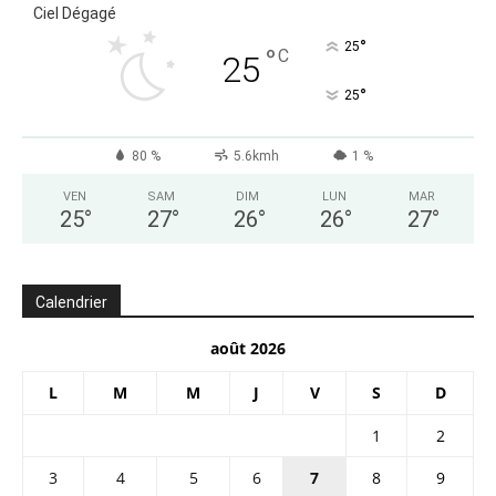
Ciel Dégagé
°
25
°
C
25
°
25
80 %
5.6kmh
1 %
VEN
SAM
DIM
LUN
MAR
25
°
27
°
26
°
26
°
27
°
Calendrier
août 2026
L
M
M
J
V
S
D
1
2
3
4
5
6
7
8
9