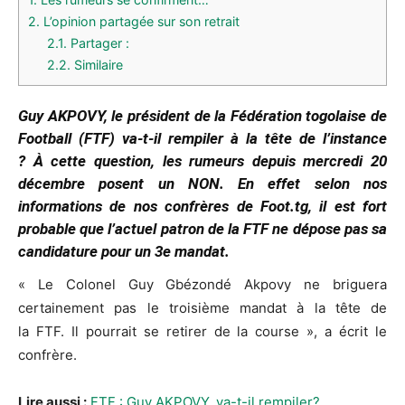
2.
L’opinion partagée sur son retrait
2.1.
Partager :
2.2.
Similaire
Guy A
KPOVY
, le président de la Fédération togolaise de
Football
(
FTF
)
va-t-il rempiler à la tête de l’instance
?
À cette question, les rumeurs depuis mercredi 20
décembre posent un
NON
.
En effet selon nos
informations de nos confrères de Foot.
tg
, il est fort
probable que l’actuel patron de la
FTF
ne dépose pas sa
candidature pour un 3e mandat.
« Le Colonel Guy
Gbézondé
Akpovy
ne briguera
certainement pas le troisième mandat à la tête de
la
FTF
.
Il pourrait se retirer de la course », a écrit le
confrère.
Lire aussi :
FTF : Guy AKPOVY, va-t-il rempiler?