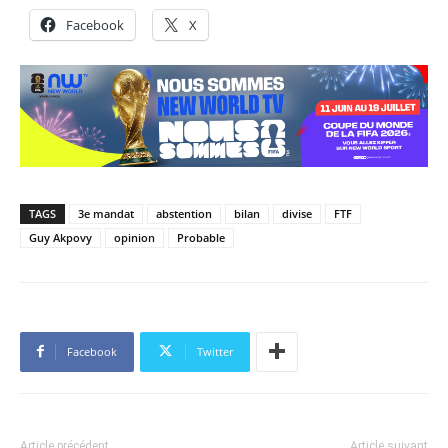
Facebook
X
TAGS
3e mandat
abstention
bilan
divise
FTF
Guy Akpovy
opinion
Probable
Facebook
Twitter
Article précédent
Article suivant