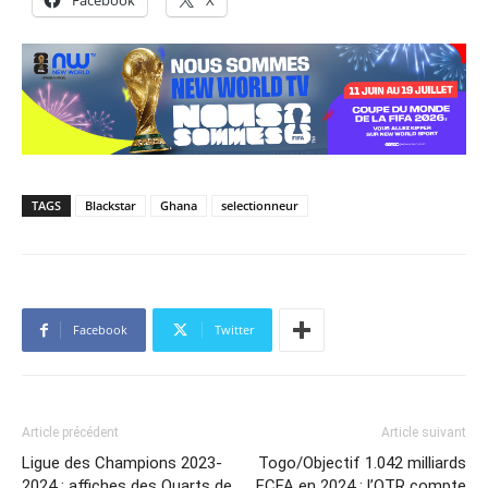
Facebook
X
TAGS
Blackstar
Ghana
selectionneur
Facebook
Twitter
Article précédent
Article suivant
Ligue des Champions 2023-
Togo/Objectif 1.042 milliards
2024 : affiches des Quarts de
FCFA en 2024 : l’OTR compte