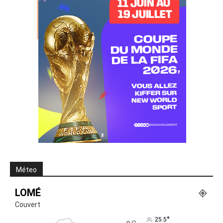
Méteo
LOMÉ
Couvert
°
25.5