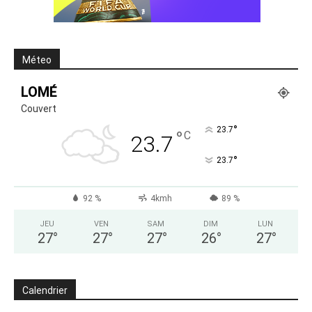
Méteo
LOMÉ
Couvert
°
23.7
°
C
23.7
°
23.7
92 %
4kmh
89 %
JEU
VEN
SAM
DIM
LUN
27
°
27
°
27
°
26
°
27
°
Calendrier