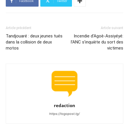
Facebook
Twitter
Article précédent
Article suivant
Tandjouaré : deux jeunes tués
Incendie d’Agoè-Assiyéyé:
dans la collision de deux
l’ANC s’inquiète du sort des
motos
victimes
redaction
https://togopost.tg/