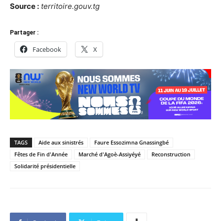
Source :
territoire.gouv.tg
Partager :
Facebook
X
TAGS
Aide aux sinistrés
Faure Essozimna Gnassingbé
Fêtes de Fin d'Année
Marché d'Agoè-Assiyéyé
Reconstruction
Solidarité présidentielle