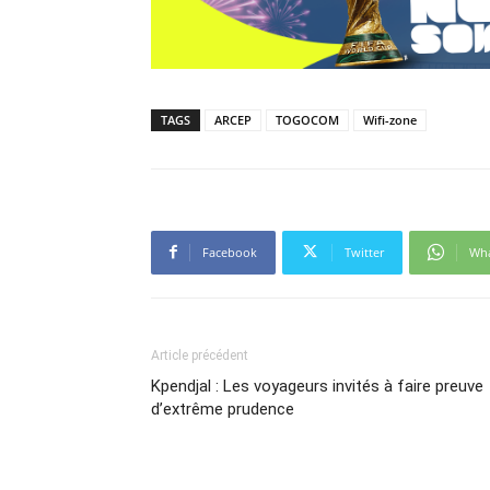
TAGS
ARCEP
TOGOCOM
Wifi-zone
Facebook
Twitter
Wh
Article précédent
Kpendjal : Les voyageurs invités à faire preuve
d’extrême prudence