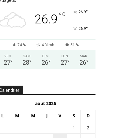
Nuageux
°
26.9
°
C
26.9
°
26.9
74 %
4.3kmh
51 %
VEN
SAM
DIM
LUN
MAR
27
°
28
°
26
°
27
°
26
°
Calendrier
août 2026
L
M
M
J
V
S
D
1
2