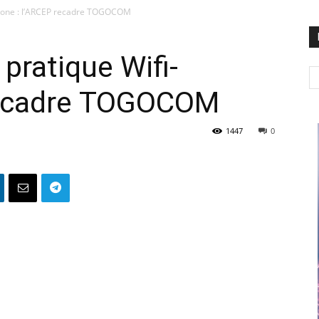
fi-zone : l’ARCEP recadre TOGOCOM
 pratique Wifi-
recadre TOGOCOM
1447
0