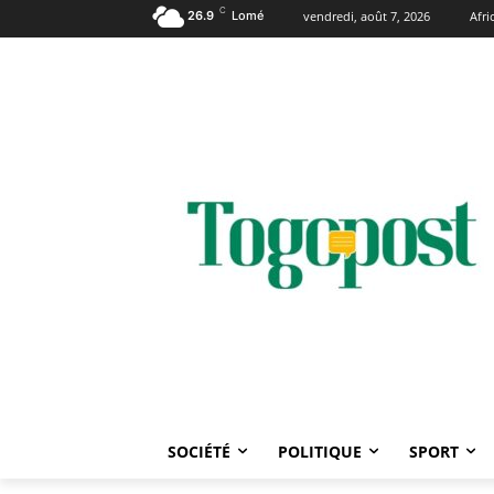
C
26.9
Lomé
vendredi, août 7, 2026
Afr
SOCIÉTÉ
POLITIQUE
SPORT