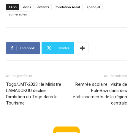
TAGS
dons
enfants
fondation Asaal
Kpendjal
vulnérables
Facebook
Twitter
Article précédent
Article suivant
Togo/JMT-2023 : le Ministre
Rentrée scolaire : visite de
LAMADOKOU décline
Foli-Bazi dans des
l’ambition du Togo dans le
établissements de la région
Tourisme
centrale