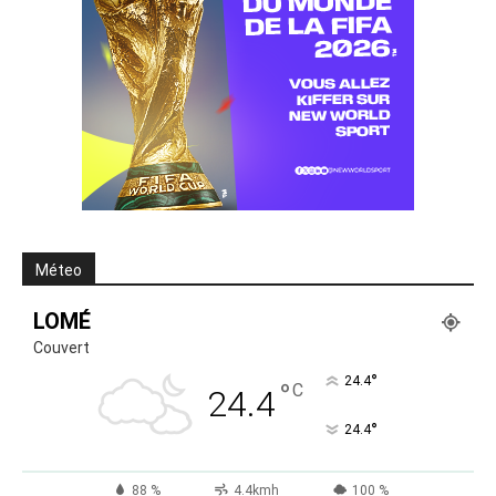
Méteo
LOMÉ
Couvert
°
24.4
°
C
24.4
°
24.4
88 %
4.4kmh
100 %