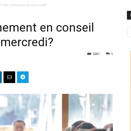
l des ministres ce mercredi?
nement en conseil
 mercredi?
3261
0