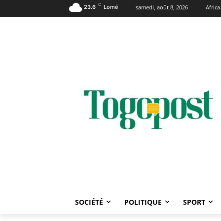
C
23.6
Lomé
samedi, août 8, 2026
Afric
SOCIÉTÉ
POLITIQUE
SPORT