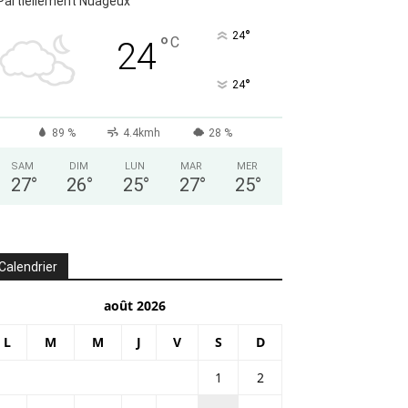
Partiellement Nuageux
°
24
°
C
24
°
24
89 %
4.4kmh
28 %
SAM
DIM
LUN
MAR
MER
27
°
26
°
25
°
27
°
25
°
Calendrier
août 2026
L
M
M
J
V
S
D
1
2