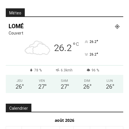
Méteo
LOMÉ
Couvert
°
26.2
°
C
26.2
°
26.2
78 %
6.3kmh
96 %
JEU
VEN
SAM
DIM
LUN
26
°
27
°
27
°
26
°
26
°
Calendrier
août 2026