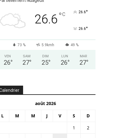
Partiellement Nuageux
°
26.6
°
C
26.6
°
26.6
73 %
5.9kmh
49 %
VEN
SAM
DIM
LUN
MAR
26
°
27
°
25
°
26
°
27
°
Calendrier
août 2026
L
M
M
J
V
S
D
1
2