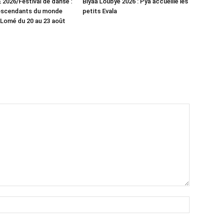
026/Festival de danse :
Biyaa Loubyè 2026 : Pya accueille les
escendants du monde
petits Evala
Lomé du 20 au 23 août