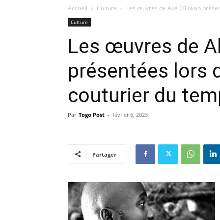
Accueil
Culture
Les œuvres de Aké O’Lokan présenté
Culture
Les œuvres de A
présentées lors d
couturier du tem
Par
Togo Post
-
février 6, 2023
Partager