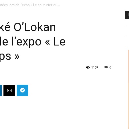
es lors de l’expo « Le couturier du...
ké O’Lokan
e l’expo « Le
ps »
1107
0