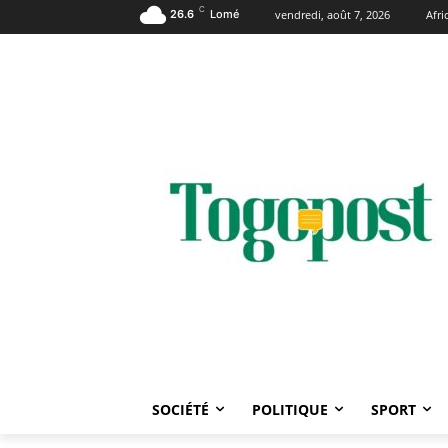
C
26.6
Lomé
vendredi, août 7, 2026
Afr
SOCIÉTÉ
POLITIQUE
SPORT