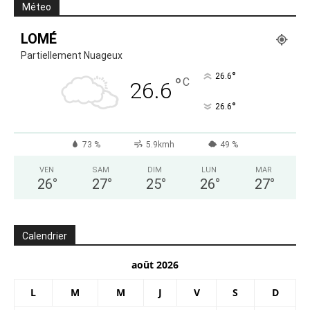
Méteo
LOMÉ
Partiellement Nuageux
°
26.6
°
C
26.6
°
26.6
73 %
5.9kmh
49 %
VEN
SAM
DIM
LUN
MAR
26
°
27
°
25
°
26
°
27
°
Calendrier
août 2026
L
M
M
J
V
S
D