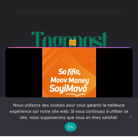
À PROPOS
Togo Post est un site d'information en ligne ...
Nous utilisons des cookies pour vous garantir la meilleure
Tel : +228 98 42 82 18
expérience sur notre site web. Si vous continuez à utiliser ce
site, nous supposerons que vous en êtes satisfait.
Contactez-nous:
contact@togopost.tg
0:07
Ok