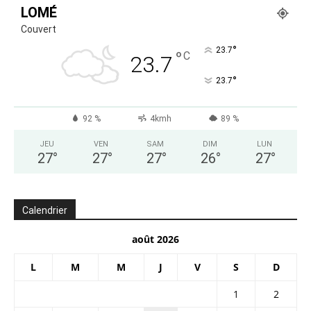
LOMÉ
Couvert
°
23.7
°
C
23.7
°
23.7
92 %
4kmh
89 %
JEU
VEN
SAM
DIM
LUN
27
°
27
°
27
°
26
°
27
°
Calendrier
août 2026
L
M
M
J
V
S
D
1
2