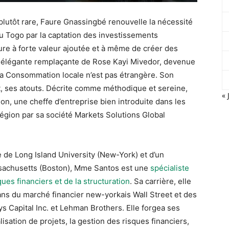
et plutôt rare, Faure Gnassingbé renouvelle la nécessité
 du Togo par la captation des investissements
ure à forte valeur ajoutée et à même de créer des
t élégante remplaçante de Rose Kayi Mivedor, devenue
 la Consommation locale n’est pas étrangère. Son
t, ses atouts. Décrite comme méthodique et sereine,
« 
on, une cheffe d’entreprise bien introduite dans les
région par sa société Markets Solutions Global
e de Long Island University (New-York) et d’un
ssachusetts (Boston), Mme Santos est une
spécialiste
ues financiers et de la structuration
. Sa carrière, elle
ns du marché financier new-yorkais Wall Street et des
s Capital Inc. et Lehman Brothers. Elle forgea ses
sation de projets, la gestion des risques financiers,