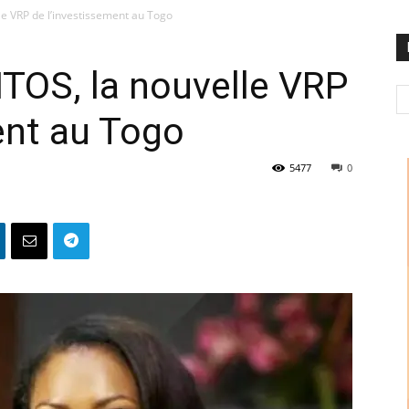
e VRP de l’investissement au Togo
TOS, la nouvelle VRP
ent au Togo
5477
0