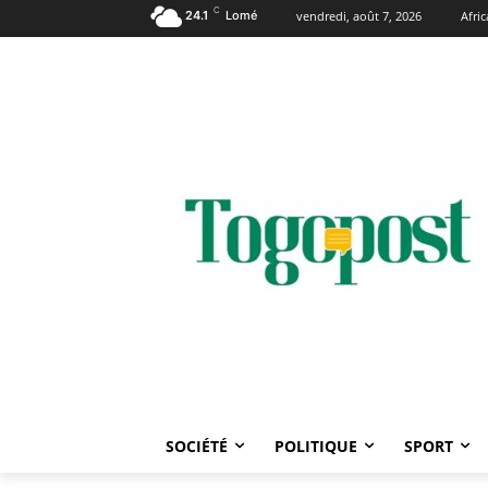
C
24.1
Lomé
vendredi, août 7, 2026
Afri
SOCIÉTÉ
POLITIQUE
SPORT