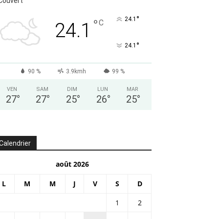
Couvert
°
24.1
°
C
24.1
°
24.1
90 %
3.9kmh
99 %
VEN
SAM
DIM
LUN
MAR
27
°
27
°
25
°
26
°
25
°
Calendrier
août 2026
L
M
M
J
V
S
D
1
2