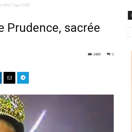
ée Miss Togo 2026
e Prudence, sacrée
2409
0