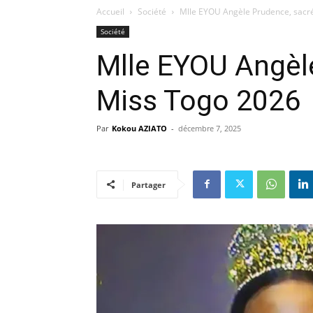
Accueil
Société
Mlle EYOU Angèle Prudence, sacr
Société
Mlle EYOU Angèl
Miss Togo 2026
Par
Kokou AZIATO
-
décembre 7, 2025
Partager