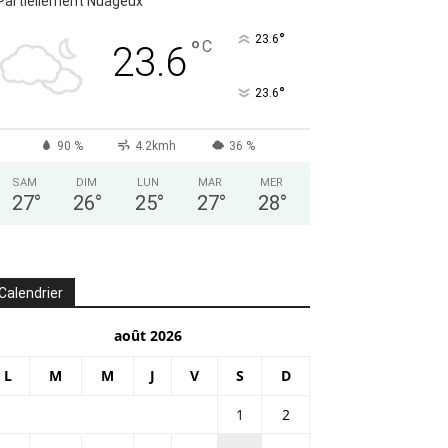
Partiellement Nuageux
°
23.6
°
C
23.6
°
23.6
90 %
4.2kmh
36 %
SAM
DIM
LUN
MAR
MER
27
°
26
°
25
°
27
°
28
°
Calendrier
août 2026
L
M
M
J
V
S
D
1
2