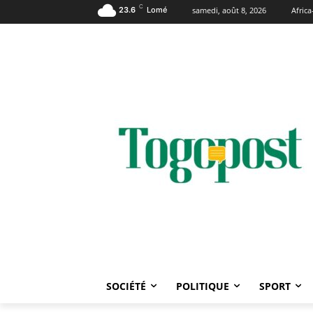
C
23.6
Lomé
samedi, août 8, 2026
Afric
SOCIÉTÉ
POLITIQUE
SPORT