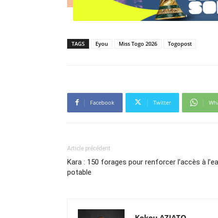
TAGS
Eyou
Miss Togo 2026
Togopost
Facebook
Twitter
Wh
Article précédent
Kara : 150 forages pour renforcer l’accès à l’e
potable
Kokou AZIATO