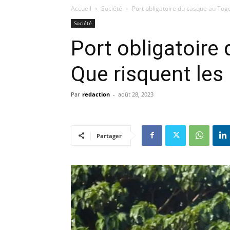
Accueil
Société
Port obligatoire du casque au Togo 
Société
Port obligatoire
Que risquent les 
Par
redaction
-
août 28, 2023
Partager