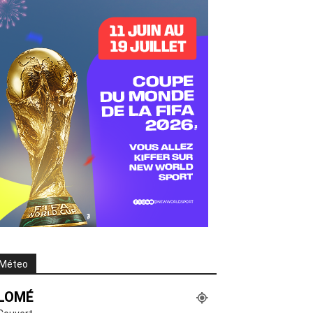
Méteo
LOMÉ
Couvert
°
23.7
°
C
23.7
°
23.7
92 %
4kmh
89 %