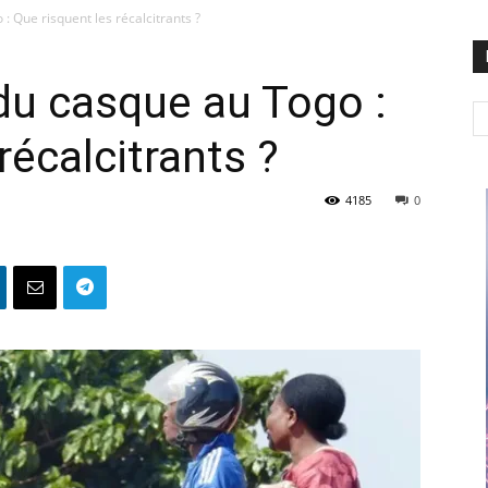
: Que risquent les récalcitrants ?
 du casque au Togo :
récalcitrants ?
4185
0