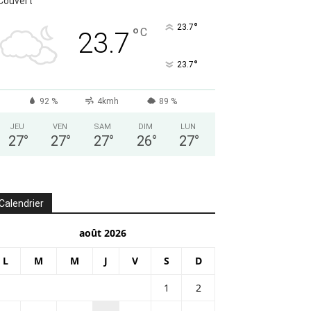
JEU
VEN
SAM
DIM
LUN
27
°
27
°
27
°
26
°
27
°
Calendrier
août 2026
L
M
M
J
V
S
D
1
2
3
4
5
6
7
8
9
10
11
12
13
14
15
16
17
18
19
20
21
22
23
24
25
26
27
28
29
30