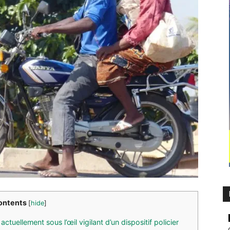
ontents
[
hide
]
ctuellement sous l’œil vigilant d’un dispositif policier