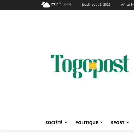
C
23.7
Lomé
jeudi, août 6, 2026
Africa-
SOCIÉTÉ
POLITIQUE
SPORT