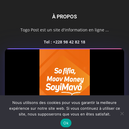
À PROPOS
Togo Post est un site d'information en ligne ...
Tel : +228 98 42 82 18
Contactez-nous:
contact@togopost.tg
SUIVEZ NOUS
Nous utilisons des cookies pour vous garantir la meilleure
expérience sur notre site web. Si vous continuez à utiliser ce
site, nous supposerons que vous en êtes satisfait.
Africa-Newsroom
Contact
Activités du site
0:08
Ok
© Copyright 2025 Togo Post | Tous droits réservés