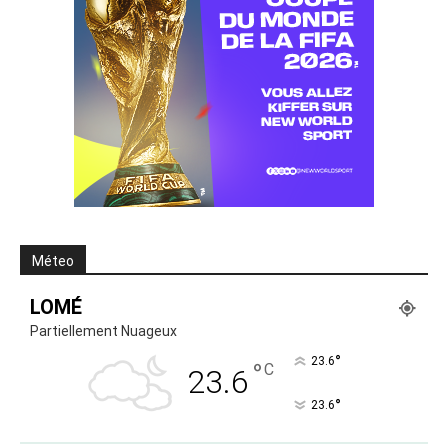
Méteo
LOMÉ
Partiellement Nuageux
°
23.6
°
C
23.6
°
23.6