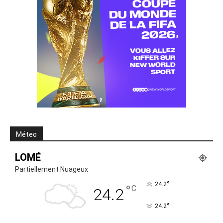
Méteo
LOMÉ
Partiellement Nuageux
°
24.2
°
C
24.2
°
24.2