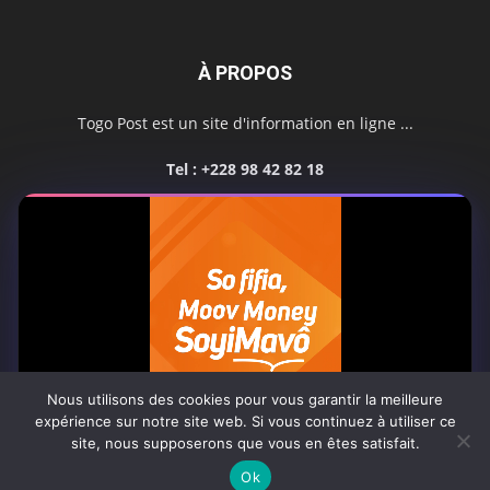
À PROPOS
Togo Post est un site d'information en ligne ...
Tel : +228 98 42 82 18
Contactez-nous:
contact@togopost.tg
SUIVEZ NOUS
Nous utilisons des cookies pour vous garantir la meilleure
expérience sur notre site web. Si vous continuez à utiliser ce
site, nous supposerons que vous en êtes satisfait.
Africa-Newsroom
Contact
Activités du site
0:07
Ok
© Copyright 2025 Togo Post | Tous droits réservés