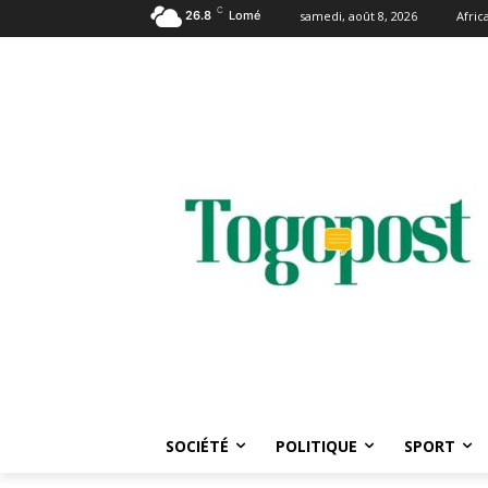
C
26.8
Lomé
samedi, août 8, 2026
Afri
SOCIÉTÉ
POLITIQUE
SPORT