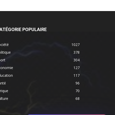
ATÉGORIE POPULAIRE
ciété
1027
litique
378
ort
304
conomie
127
ducation
117
anté
96
rique
70
lture
68