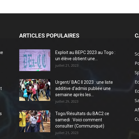
ARTICLES POPULAIRES
C
ue
Exploit au BEPC 2023 au Togo :
So
un élève obtient une...
Po
juillet 21, 2023
Sp
E
Urgent/ BAC II 2023 : une liste
t
additive d’admis publiée une
E
semaine après les...
S
juillet 29, 2023
Af
s
Togo/Résultats du BAC2 ce
Cu
samedi : Voici comment
consulter (Communiqué)
juillet 21, 2023